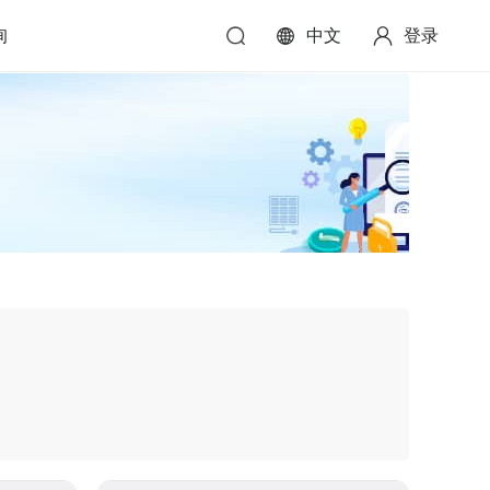
询
中文
登录