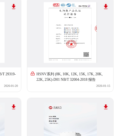
/T 29319-
HSNV系列 (8K, 10K, 12K, 15K, 17K, 20K,
22K, 25K)-D01 NB/T 32004-2018 报告
2026-01-20
2026-01-15