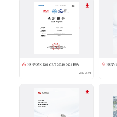
HSNV25K-D01 GB/T 29319-2024 报告
HSNV1
2026-06-08