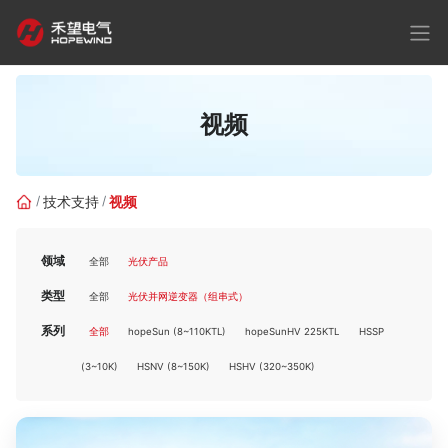
视频
技术支持
视频
领域
全部
光伏产品
类型
全部
光伏并网逆变器（组串式）
系列
全部
hopeSun (8~110KTL)
hopeSunHV 225KTL
HSSP
(3~10K)
HSNV (8~150K)
HSHV (320~350K)