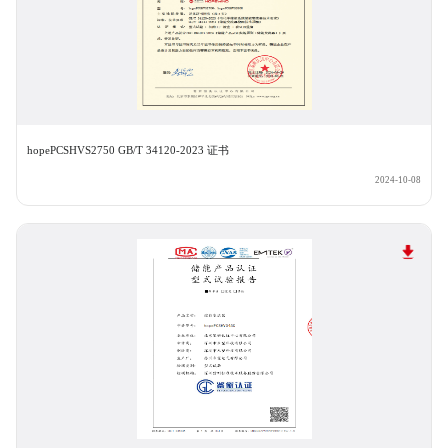
hopePCSHVS2750 GB/T 34120-2023 证书
2024-10-08