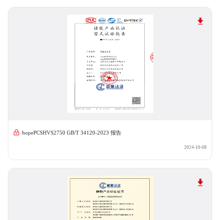
hopePCSHVS2750 GB/T 34120-2023 报告
2024-10-08